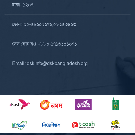
ঢাকা- ১২০৭
ফোনঃ ০২-৫৮১৫১১৭৬,৫৮১৫৩৪১৩
সেল ফোন নংঃ +৮৮০-১৭১৩১৫১০৭১
Email: dskinfo@dskbangladesh.org