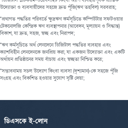
*ডিজিটাল প্লাটফরম-ওয়েবসাইট কিংবা অ্যাপ ব্যবহারপূর্বক প্রান্তিক
উদ্যোক্তা ও ব্যবসায়ীদের সহজে দ্রুত পূঁজি(ঋণ তহবিল) সরবরাহ;
*প্রথাগত পদ্ধতির পরিবর্তে ক্ষুদ্রঋণ কর্মসূচিতে কম্পিউটার সফটওয়ার
টেকনোলজি কেন্দ্রিক ঋণ ব্যবস্থাপনার (আবেদন, মূল্যায়ন ও সিদ্ধান্ত)
বিকাশ, যা দ্রুত, সহজ, স্বচ্ছ এবং নিরাপদ;
*ঋণ কর্মসূচিতে অর্থ লেনদেনে ডিজিটাল পদ্ধতির ব্যবহার এবং
ক্যাশবিহীন লেনদেনকে জনপ্রিয় করা, যা একজন উদ্যোক্তা এবং একটি
অর্থায়ন প্রতিষ্ঠানের সময় বাঁচায় এবং স্বচ্ছতা নিশ্চিত করে;
*সম্ভাবনাময় সচল উদ্যোগ কিংবা ব্যবসা (দৃশ্যমান)-কে সহজে পূঁজি
সংগ্রহ এবং বিকশিত হওয়ার সুযোগ সৃষ্টি দেয়া;
ডিএসকে ই-লোন